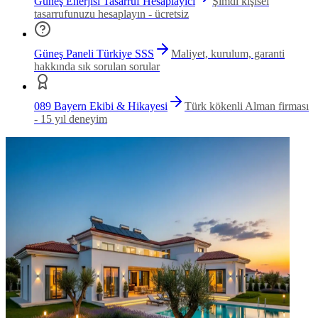
Güneş Enerjisi Tasarruf Hesaplayıcı
Şimdi kişisel
tasarrufunuzu hesaplayın - ücretsiz
Güneş Paneli Türkiye SSS
Maliyet, kurulum, garanti
hakkında sık sorulan sorular
089 Bayern Ekibi & Hikayesi
Türk kökenli Alman firması
- 15 yıl deneyim