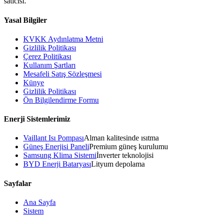
satıcısı.
Yasal Bilgiler
KVKK Aydınlatma Metni
Gizlilik Politikası
Çerez Politikası
Kullanım Şartları
Mesafeli Satış Sözleşmesi
Künye
Gizlilik Politikası
Ön Bilgilendirme Formu
Enerji Sistemlerimiz
Vaillant Isı Pompası
Alman kalitesinde ısıtma
Güneş Enerjisi Paneli
Premium güneş kurulumu
Samsung Klima Sistemi
İnverter teknolojisi
BYD Enerji Bataryası
Lityum depolama
Sayfalar
Ana Sayfa
Sistem