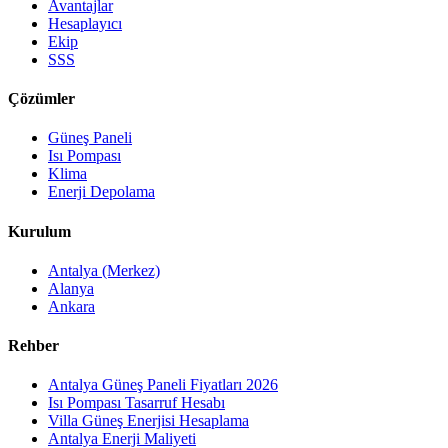
Avantajlar
Hesaplayıcı
Ekip
SSS
Çözümler
Güneş Paneli
Isı Pompası
Klima
Enerji Depolama
Kurulum
Antalya (Merkez)
Alanya
Ankara
Rehber
Antalya Güneş Paneli Fiyatları 2026
Isı Pompası Tasarruf Hesabı
Villa Güneş Enerjisi Hesaplama
Antalya Enerji Maliyeti