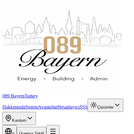
089 Bayern
Turkey
Hakkımızda
Sistem
Avantajlar
Hesaplayıcı
SSS
Çözümler
Kurulum
tr
Ücretsiz Teklif