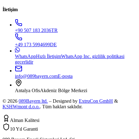
İletişim
+90 507 183 2036
TR
+49 173 5994699
DE
WhatsApp
Hızlı İletişim
WhatsApp Inc. gizlilik politikasi
gecerlidir
info@089bayern.com
E-posta
Antalya Ofis
Akdeniz Bölge Merkezi
© 2026
089Bayern ltd.
– Designed by
ExtruCon GmbH
&
KSHWmont d.o.o.
.
Tüm hakları saklıdır.
Alman Kalitesi
10 Yıl Garanti