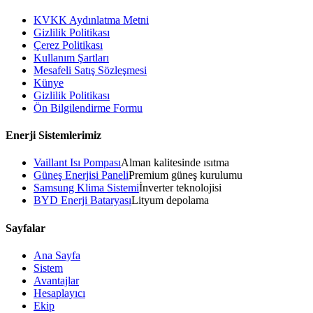
KVKK Aydınlatma Metni
Gizlilik Politikası
Çerez Politikası
Kullanım Şartları
Mesafeli Satış Sözleşmesi
Künye
Gizlilik Politikası
Ön Bilgilendirme Formu
Enerji Sistemlerimiz
Vaillant Isı Pompası
Alman kalitesinde ısıtma
Güneş Enerjisi Paneli
Premium güneş kurulumu
Samsung Klima Sistemi
İnverter teknolojisi
BYD Enerji Bataryası
Lityum depolama
Sayfalar
Ana Sayfa
Sistem
Avantajlar
Hesaplayıcı
Ekip