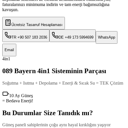
faturalarınızı minimuma indirin ve tam enerji bağımsızlığına
kavuşun.
Ücretsiz Tasarruf Hesaplaması
TR +90 507 183 2036
DE +49 173 5994699
WhatsApp
Email
4in1
089 Bayern 4in1 Sisteminin Parçası
Soğutma + Isıtma + Depolama + Enerji & Sıcak Su = TEK Çözüm
10 Ay Güneş
=
Bedava Enerji!
Bu Durumlar Size Tanıdık mı?
Güneş paneli sahiplerinin çoğu aynı hayal kırıklığını yaşıyor