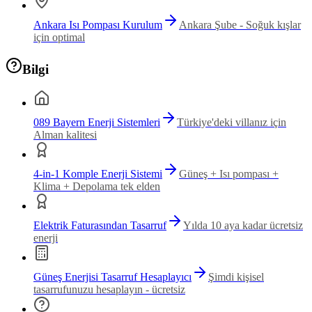
Ankara Isı Pompası Kurulum
Ankara Şube - Soğuk kışlar
için optimal
Bilgi
089 Bayern Enerji Sistemleri
Türkiye'deki villanız için
Alman kalitesi
4-in-1 Komple Enerji Sistemi
Güneş + Isı pompası +
Klima + Depolama tek elden
Elektrik Faturasından Tasarruf
Yılda 10 aya kadar ücretsiz
enerji
Güneş Enerjisi Tasarruf Hesaplayıcı
Şimdi kişisel
tasarrufunuzu hesaplayın - ücretsiz