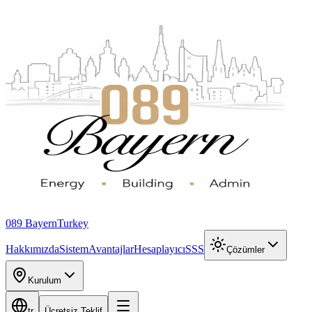
089 Bayern
Turkey
Hakkımızda
Sistem
Avantajlar
Hesaplayıcı
SSS
Çözümler
Kurulum
tr
Ücretsiz Teklif