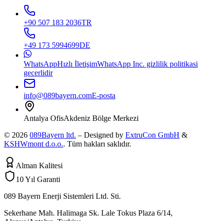
+90 507 183 2036
TR
+49 173 5994699
DE
WhatsApp
Hızlı İletişim
WhatsApp Inc. gizlilik politikasi
gecerlidir
info@089bayern.com
E-posta
Antalya Ofis
Akdeniz Bölge Merkezi
© 2026
089Bayern ltd.
– Designed by
ExtruCon GmbH
&
KSHWmont d.o.o.
.
Tüm hakları saklıdır.
Alman Kalitesi
10 Yıl Garanti
089 Bayern Enerji Sistemleri Ltd. Sti.
Sekerhane Mah. Halimaga Sk. Lale Tokus Plaza 6/14,