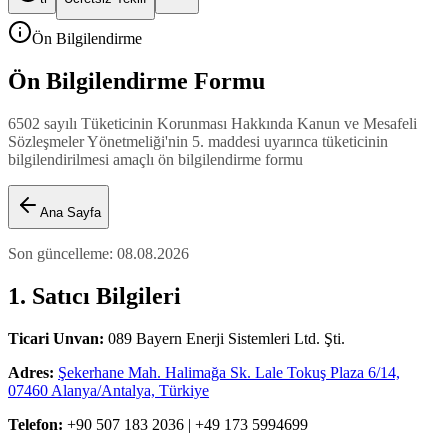
Ön Bilgilendirme
Ön Bilgilendirme Formu
6502 sayılı Tüketicinin Korunması Hakkında Kanun ve Mesafeli
Sözleşmeler Yönetmeliği'nin 5. maddesi uyarınca tüketicinin
bilgilendirilmesi amaçlı ön bilgilendirme formu
Ana Sayfa
Son güncelleme
:
08.08.2026
1. Satıcı Bilgileri
Ticari Unvan
:
089 Bayern Enerji Sistemleri Ltd. Şti.
Adres
:
Şekerhane Mah. Halimağa Sk. Lale Tokuş Plaza 6/14,
07460 Alanya/Antalya, Türkiye
Telefon
:
+90 507 183 2036 | +49 173 5994699