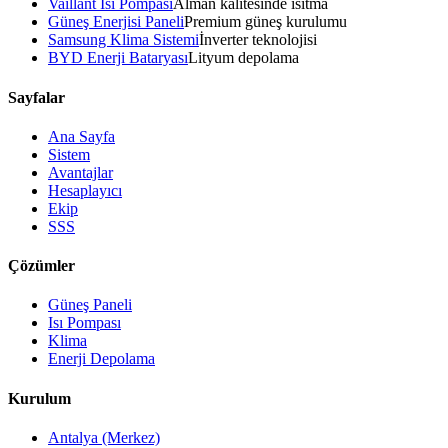
Vaillant Isı Pompası
Alman kalitesinde ısıtma
Güneş Enerjisi Paneli
Premium güneş kurulumu
Samsung Klima Sistemi
İnverter teknolojisi
BYD Enerji Bataryası
Lityum depolama
Sayfalar
Ana Sayfa
Sistem
Avantajlar
Hesaplayıcı
Ekip
SSS
Çözümler
Güneş Paneli
Isı Pompası
Klima
Enerji Depolama
Kurulum
Antalya (Merkez)