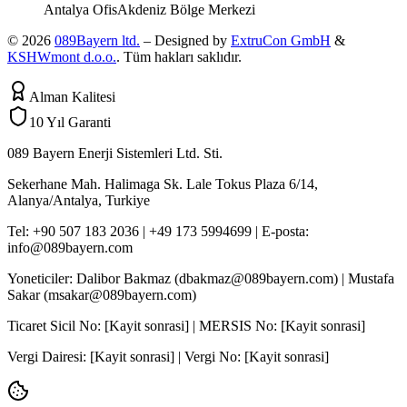
Antalya Ofis
Akdeniz Bölge Merkezi
© 2026
089Bayern ltd.
– Designed by
ExtruCon GmbH
&
KSHWmont d.o.o.
.
Tüm hakları saklıdır.
Alman Kalitesi
10 Yıl Garanti
089 Bayern Enerji Sistemleri Ltd. Sti.
Sekerhane Mah. Halimaga Sk. Lale Tokus Plaza 6/14,
Alanya/Antalya, Turkiye
Tel: +90 507 183 2036 | +49 173 5994699 | E-posta:
info@089bayern.com
Yoneticiler: Dalibor Bakmaz (dbakmaz@089bayern.com) | Mustafa
Sakar (msakar@089bayern.com)
Ticaret Sicil No: [Kayit sonrasi] | MERSIS No: [Kayit sonrasi]
Vergi Dairesi: [Kayit sonrasi] | Vergi No: [Kayit sonrasi]