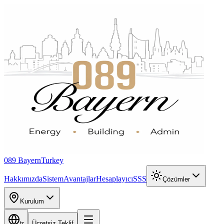
089 Bayern
Turkey
Hakkımızda
Sistem
Avantajlar
Hesaplayıcı
SSS
Çözümler
Kurulum
tr
Ücretsiz Teklif