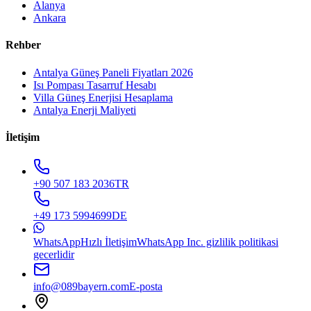
Alanya
Ankara
Rehber
Antalya Güneş Paneli Fiyatları 2026
Isı Pompası Tasarruf Hesabı
Villa Güneş Enerjisi Hesaplama
Antalya Enerji Maliyeti
İletişim
+90 507 183 2036
TR
+49 173 5994699
DE
WhatsApp
Hızlı İletişim
WhatsApp Inc. gizlilik politikasi
gecerlidir
info@089bayern.com
E-posta