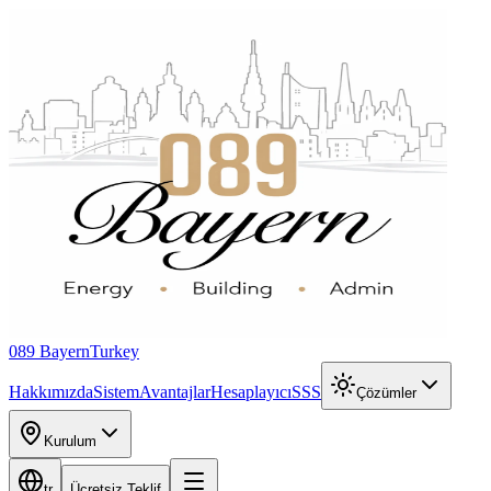
089 Bayern
Turkey
Hakkımızda
Sistem
Avantajlar
Hesaplayıcı
SSS
Çözümler
Kurulum
tr
Ücretsiz Teklif