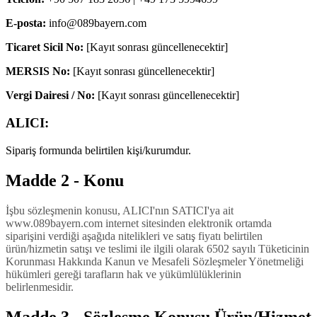
E-posta
:
info@089bayern.com
Ticaret Sicil No
:
[Kayıt sonrası güncellenecektir]
MERSIS No
:
[Kayıt sonrası güncellenecektir]
Vergi Dairesi / No
:
[Kayıt sonrası güncellenecektir]
ALICI:
Sipariş formunda belirtilen kişi/kurumdur.
Madde 2 - Konu
İşbu sözleşmenin konusu, ALICI'nın SATICI'ya ait
www.089bayern.com internet sitesinden elektronik ortamda
siparişini verdiği aşağıda nitelikleri ve satış fiyatı belirtilen
ürün/hizmetin satışı ve teslimi ile ilgili olarak 6502 sayılı Tüketicinin
Korunması Hakkında Kanun ve Mesafeli Sözleşmeler Yönetmeliği
hükümleri gereği tarafların hak ve yükümlülüklerinin
belirlenmesidir.
Madde 3 - Sözleşme Konusu Ürün/Hizmet