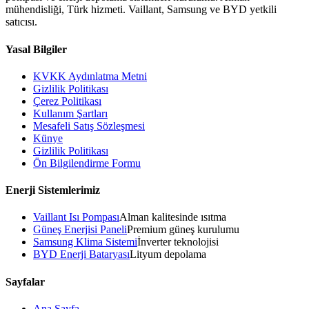
mühendisliği, Türk hizmeti. Vaillant, Samsung ve BYD yetkili
satıcısı.
Yasal Bilgiler
KVKK Aydınlatma Metni
Gizlilik Politikası
Çerez Politikası
Kullanım Şartları
Mesafeli Satış Sözleşmesi
Künye
Gizlilik Politikası
Ön Bilgilendirme Formu
Enerji Sistemlerimiz
Vaillant Isı Pompası
Alman kalitesinde ısıtma
Güneş Enerjisi Paneli
Premium güneş kurulumu
Samsung Klima Sistemi
İnverter teknolojisi
BYD Enerji Bataryası
Lityum depolama
Sayfalar
Ana Sayfa