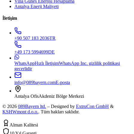
Villa Güneş Enerjisi Hesaplama
Antalya Enerji Maliyeti
İletişim
+90 507 183 2036
TR
+49 173 5994699
DE
WhatsApp
Hızlı İletişim
WhatsApp Inc. gizlilik politikasi
gecerlidir
info@089bayern.com
E-posta
Antalya Ofis
Akdeniz Bölge Merkezi
© 2026
089Bayern ltd.
– Designed by
ExtruCon GmbH
&
KSHWmont d.o.o.
.
Tüm hakları saklıdır.
Alman Kalitesi
10 Yıl Garanti