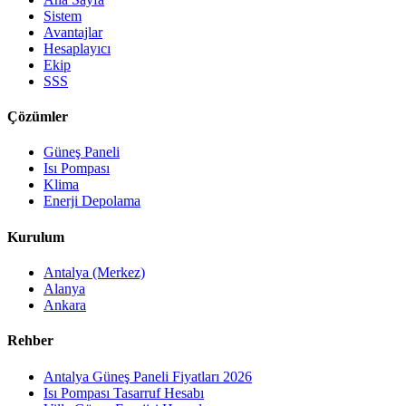
Sistem
Avantajlar
Hesaplayıcı
Ekip
SSS
Çözümler
Güneş Paneli
Isı Pompası
Klima
Enerji Depolama
Kurulum
Antalya (Merkez)
Alanya
Ankara
Rehber
Antalya Güneş Paneli Fiyatları 2026
Isı Pompası Tasarruf Hesabı